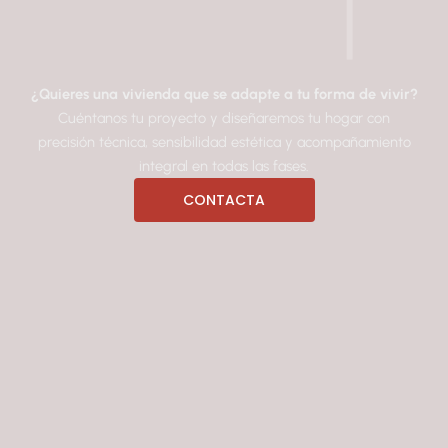
|
¿Quieres una vivienda que se adapte a tu forma de vivir?
Cuéntanos tu proyecto y diseñaremos tu hogar con
precisión técnica, sensibilidad estética y acompañamiento
integral en todas las fases.
CONTACTA